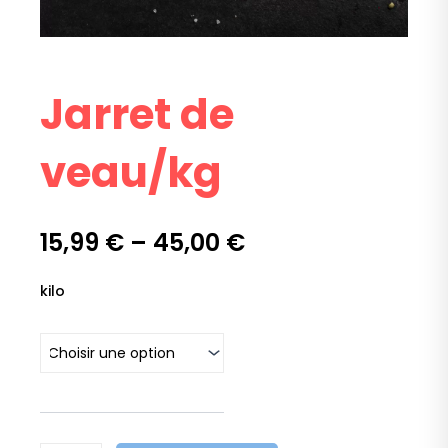
Jarret de
veau/kg
15,99
€
–
45,00
€
quantité
kilo
de
Jarret
de
veau/kg