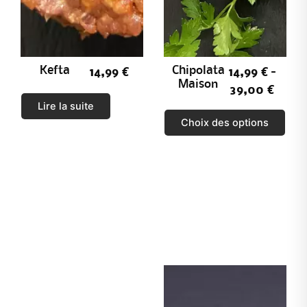
Kefta
Chipolata
14,99
€
14,99
€
–
Maison
39,00
€
Lire la suite
C
Choix des options
e
p
r
o
d
u
i
t
a
p
l