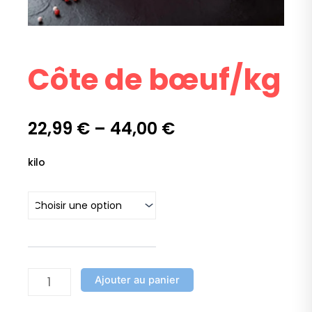
Côte de bœuf/kg
22,99
€
–
44,00
€
quantité
kilo
de
Côte
de
bœuf/kg
Ajouter au panier