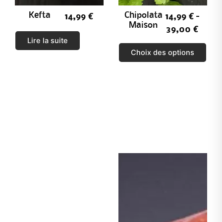
Kefta
Chipolata
14,99
€
14,99
€
–
Maison
39,00
€
Lire la suite
C
Choix des options
e
p
r
o
d
u
i
t
a
p
l
u
s
i