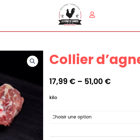
Collier d’ag
17,99
€
–
51,00
€
quantité
kilo
de
Collier
d'agneau/kg