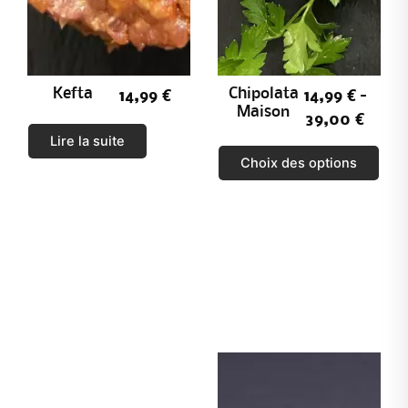
Kefta
Chipolata
14,99
€
14,99
€
–
Maison
39,00
€
Lire la suite
C
Choix des options
e
p
r
o
d
u
i
t
a
p
l