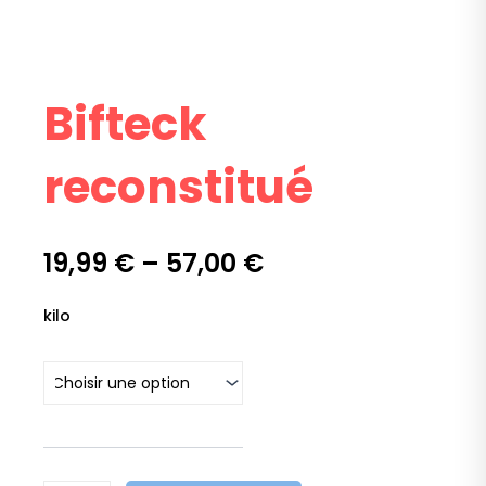
Bifteck
reconstitué
19,99
€
–
57,00
€
quantité
kilo
de
Bifteck
reconstitué